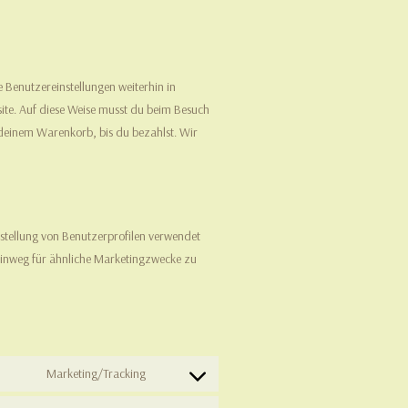
 Benutzereinstellungen weiterhin in
site. Auf diese Weise musst du beim Besuch
n deinem Warenkorb, bis du bezahlst. Wir
rstellung von Benutzerprofilen verwendet
inweg für ähnliche Marketingzwecke zu
Marketing/Tracking
Consent
to