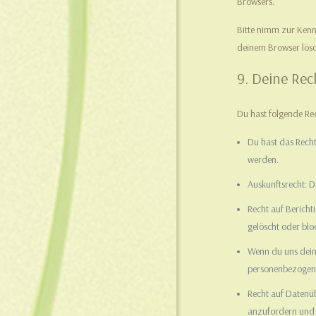
Browsers.
Bitte nimm zur Kennt
deinem Browser lösc
9. Deine Re
Du hast folgende Re
Du hast das Rech
werden.
Auskunftsrecht: D
Recht auf Berich
gelöscht oder bl
Wenn du uns deine
personenbezogene
Recht auf Datenü
anzufordern und s