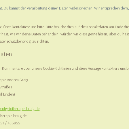
: Du kannst der Verarbeitung deiner Daten widersprechen. Wir entsprechen dem, e
zuüben kontaktiere uns bitte. Bitte beziehe dich auf die Kontaktdaten am Ende di
hast, wie wir deine Daten behandeln, würden wir diese gerne hören, aber du hast
atenschutzbehörde) zu richten.
daten
 Kommentare über unsere Cookie-Richtlinien und diese Aussage kontaktiere uns bi
rapie Andrea Braig
traße 1
f Linden)
.physiotherapie-braig.de
therapie-braig.de
351 / 456955