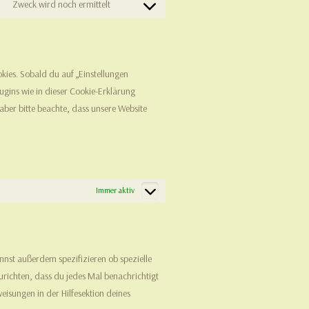
Zweck wird noch ermittelt
Consent
service
to
google-
service
recaptcha
sonstiges
kies. Sobald du auf „Einstellungen
lugins wie in dieser Cookie-Erklärung
ber bitte beachte, dass unsere Website
Immer aktiv
nst außerdem spezifizieren ob spezielle
zurichten, dass du jedes Mal benachrichtigt
eisungen in der Hilfesektion deines